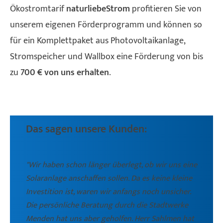
Ökostromtarif
naturliebeStrom
profitieren Sie von
unserem eigenen Förderprogramm und können so
für ein Komplettpaket aus Photovoltaikanlage,
Stromspeicher und Wallbox eine Förderung von bis
zu
700 € von uns erhalten
.
Das sagen unsere Kunden:
"Wir haben schon länger überlegt, ob wir uns eine
Solaranlage anschaffen sollen. Da es keine kleine
Investition ist, waren wir anfangs noch unsicher.
Die persönliche Beratung durch die Stadtwerke
Menden hat uns aber geholfen. Herr Sahlmen hat