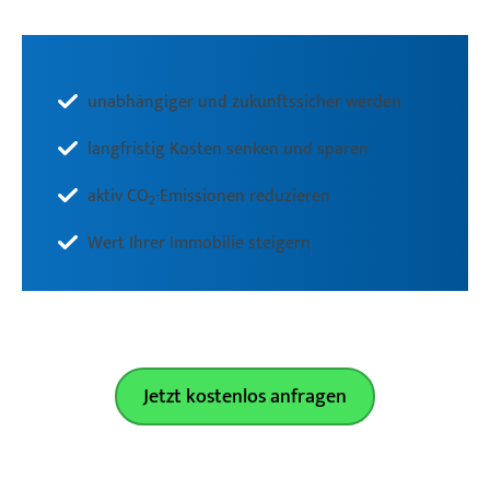
unabhängiger und zukunftssicher werden
langfristig Kosten senken und sparen
aktiv CO
-Emissionen reduzieren
2
Wert Ihrer Immobilie steigern
Jetzt kostenlos anfragen