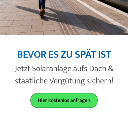
Zeilenabstand verkleinern
Graustufen
Großer Mauszeiger
Lesehilfe
BEVOR ES ZU SPÄT IST
Links unterstreichen
Jetzt Solaranlage aufs Dach &
Animationen ausschalten
staatliche Vergütung sichern!
Hier kostenlos anfragen