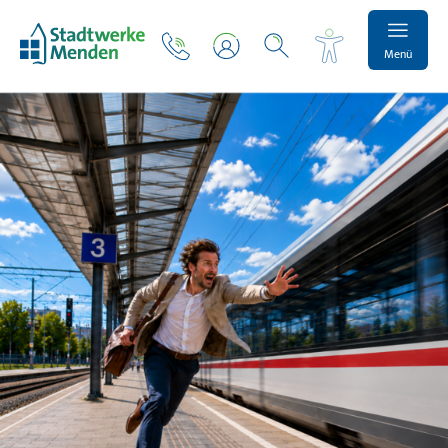
Menü
Schrift vergrößern
Schrift verkleinern
Wortabstand vergrößern
Wortabstand verkleinern
Zeilenabstand vergrößern