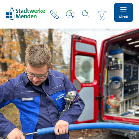
Menü
Schrift vergrößern
Schrift verkleinern
Wortabstand vergrößern
Wortabstand verkleinern
Zeilenabstand vergrößern