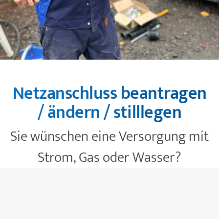
Zeilenabstand verkleinern
Graustufen
Großer Mauszeiger
Lesehilfe
Netzanschluss beantragen
Links unterstreichen
/ ändern / stilllegen
Animationen ausschalten
Sie wünschen eine Versorgung mit
Strom, Gas oder Wasser?