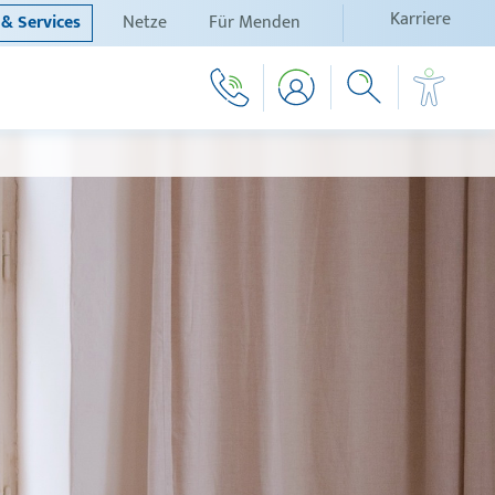
Karriere
& Services
Netze
Für Menden
Schrift vergrößern
Schrift verkleinern
Wortabstand vergrößern
Wortabstand verkleinern
Zeilenabstand vergrößern