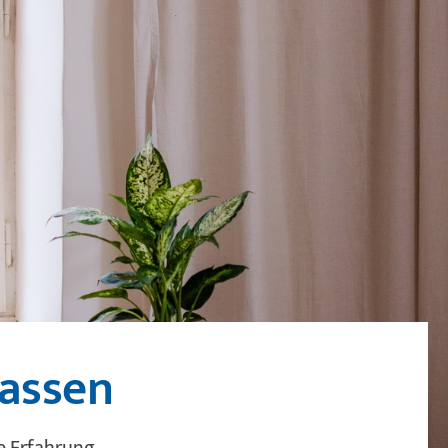
Zeilenabstand verkleinern
Graustufen
Großer Mauszeiger
Lesehilfe
Links unterstreichen
Animationen ausschalten
passen
e Erfahrung