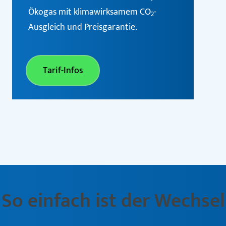
Ökogas mit klimawirksamem CO
-
2
Ausgleich und Preisgarantie.
Tarif-Infos
So einfach ist der Wechsel