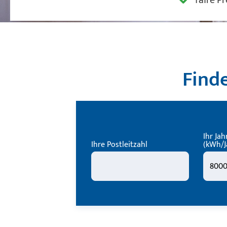
Finde
Ihr Ja
Ihre Postleitzahl
(kWh/J