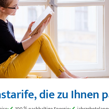
starife, die zu Ihnen 
eise
100 % nachhaltige Energie
jahrzehntelang