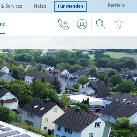
Karriere
 & Services
Netze
Für Menden
re
Schrift vergrößern
Schrift verkleinern
Wortabstand vergrößern
Wortabstand verkleinern
Zeilenabstand vergrößern