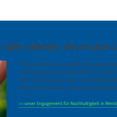
r übernehmen Verantwort
Wir möchten die Lebensqualität in Menden langfr
Verantwortung für unser Handeln mit dem Blick in
oder unsere Dienstleistungen handelt: Nachhaltig
Kleinen wie im Großen, lokal, regional und global.
>> unser Engagement für Nachhaltigkeit in Mend