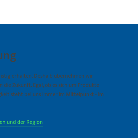
ung
istig erhalten. Deshalb übernehmen wir
 die Zukunft. Egal, ob es sich um Produkte
keit steht bei uns immer im Mittelpunkt - im
en und der Region