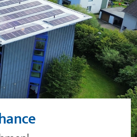
Zeilenabstand verkleinern
Graustufen
Großer Mauszeiger
Lesehilfe
Links unterstreichen
Animationen ausschalten
Chance