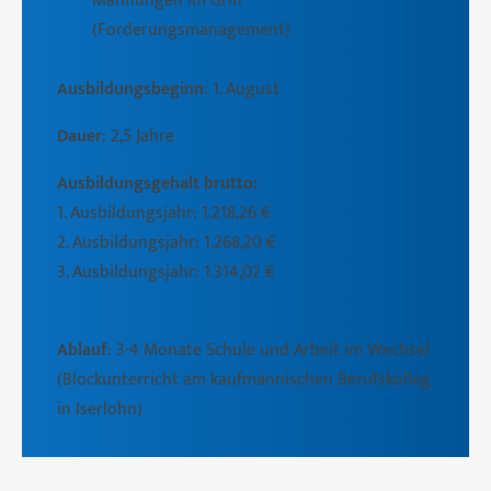
Mahnungen im Griff
(Forderungsmanagement)
Ausbildungsbeginn
: 1. August
Dauer
: 2,5 Jahre
Ausbildungsgehalt brutto:
1. Ausbildungsjahr: 1.218,26 €
2. Ausbildungsjahr: 1.268,20 €
3. Ausbildungsjahr: 1.314,02 €
Ablauf
: 3-4 Monate Schule und Arbeit im Wechsel
(Blockunterricht am kaufmännischen Berufskolleg
in Iserlohn)