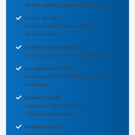
Bestellungen & Deals checken (Einkauf)
Du hast den Plan
Kunden beraten & easy aufklären
(Kundenservice)
Du ziehst alle Blicke auf dich
Werbung machen, die knallt (Marketing)
Du jonglierst mit Zahlen
Rechnungen im Blick (Rechnungswesen,
Controlling)
Du kennst sie alle
Teams und Talente matchen
(Personalmanagement)
Du regelst das fair