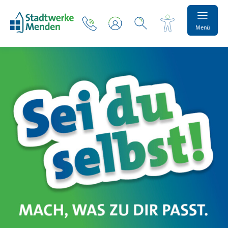
Menü
Schrift vergrößern
Schrift verkleinern
Wortabstand vergrößern
Wortabstand verkleinern
Zeilenabstand vergrößern