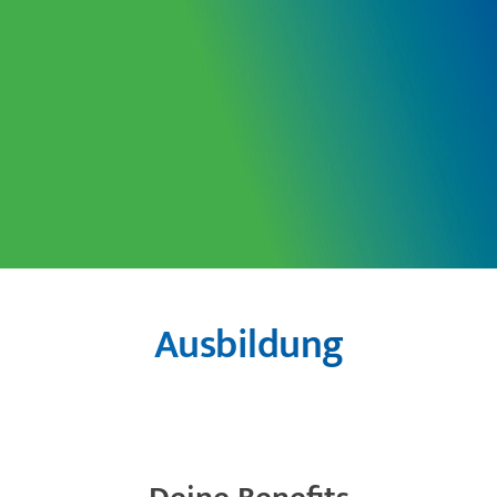
Zeilenabstand verkleinern
Graustufen
Großer Mauszeiger
Lesehilfe
Links unterstreichen
Animationen ausschalten
Ausbildung