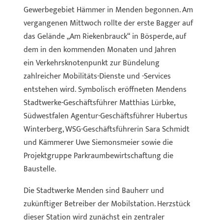
Zeilenabstand verkleinern
Gewerbegebiet Hämmer in Menden begonnen. Am
vergangenen Mittwoch rollte der erste Bagger auf
Graustufen
das Gelände „Am Riekenbrauck“ in Bösperde, auf
dem in den kommenden Monaten und Jahren
Großer Mauszeiger
ein Verkehrsknotenpunkt zur Bündelung
zahlreicher Mobilitäts-Dienste und -Services
Lesehilfe
entstehen wird. Symbolisch eröffneten Mendens
Stadtwerke-Geschäftsführer Matthias Lürbke,
Links unterstreichen
Südwestfalen Agentur-Geschäftsführer Hubertus
Animationen ausschalten
Winterberg, WSG-Geschäftsführerin Sara Schmidt
und Kämmerer Uwe Siemonsmeier sowie die
Projektgruppe Parkraumbewirtschaftung die
Baustelle.
Die Stadtwerke Menden sind Bauherr und
zukünftiger Betreiber der Mobilstation. Herzstück
dieser Station wird zunächst ein zentraler