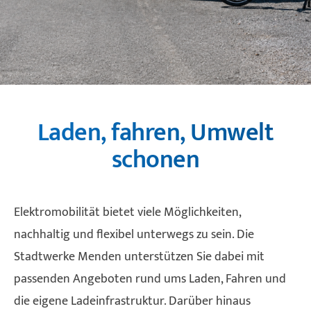
Zeilenabstand verkleinern
Graustufen
Großer Mauszeiger
Lesehilfe
Laden, fahren, Umwelt
Links unterstreichen
schonen
Animationen ausschalten
Elektromobilität bietet viele Möglichkeiten,
nachhaltig und flexibel unterwegs zu sein. Die
Stadtwerke Menden unterstützen Sie dabei mit
passenden Angeboten rund ums Laden, Fahren und
die eigene Ladeinfrastruktur. Darüber hinaus