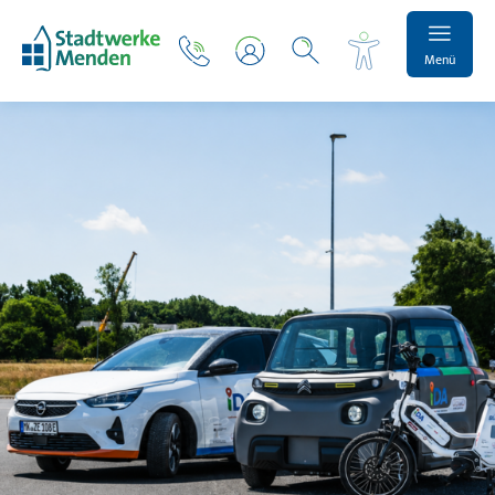
Menü
Schrift vergrößern
Schrift verkleinern
Wortabstand vergrößern
Wortabstand verkleinern
Zeilenabstand vergrößern