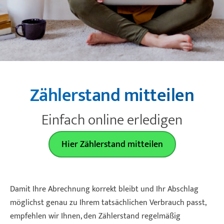
Zeilenabstand verkleinern
Graustufen
Großer Mauszeiger
Lesehilfe
Zählerstand mitteilen
Links unterstreichen
Einfach online erledigen
Animationen ausschalten
Hier Zählerstand mitteilen
Damit Ihre Abrechnung korrekt bleibt und Ihr Abschlag
möglichst genau zu Ihrem tatsächlichen Verbrauch passt,
empfehlen wir Ihnen, den Zählerstand regelmäßig