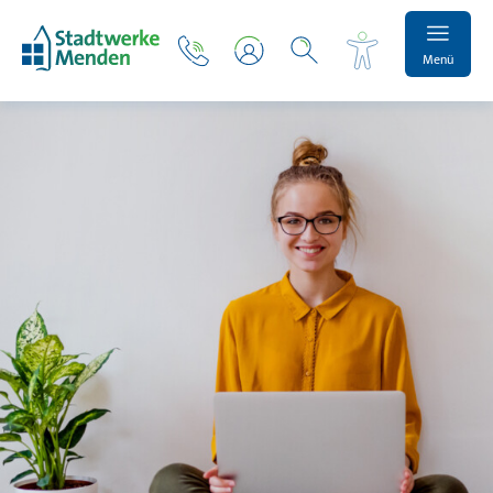
Menü
Schrift vergrößern
Schrift verkleinern
Wortabstand vergrößern
Wortabstand verkleinern
Zeilenabstand vergrößern